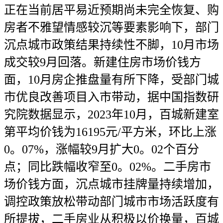
正在当前居平易近预期尚未完全恢复、购
房者不雅望情感较沉等要素影响下，部门
沉点城市政策结果持续性不脚，10月市场
成交较9月回落。新建住房市场价钱方
面，10月房企推盘量有所下降，受部门城
市优良改善项目入市带动，据中国指数研
究院数据显示，2023年10月，百城新建室
第平均价钱为16195元/平方米，环比上涨
0。07%，涨幅较9月扩大0。02个百分
点；同比跌幅收窄至0。02%。二手房市
场价钱方面，沉点城市挂牌量持续增加，
调控政策放松带动部门城市市场活跃度有
所提拔，二手房业从积极以价换量，百城