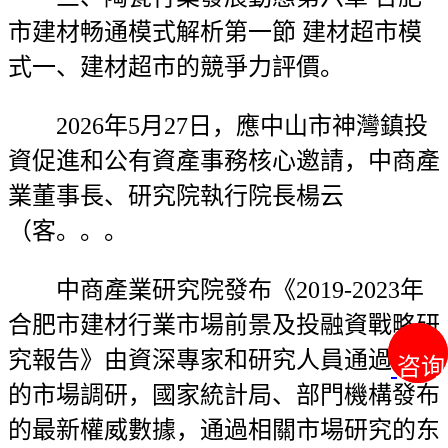
市建材畅通模式解析第一節 建材超市模
式一、建材超市的競爭力評價。
2026年5月27日，應中山市神灣鎮投
資促進和公有資產事務核心邀請，中商產
業董事長、研究院執行院長楊云
（客。。。
中商產業研究院發布《2019-2023年
合肥市建材行業市場前景及投融資戰略研
究報告》由資深專家和研究人員通過缜密
咨询
咨询
的市場調研，國家統計局、部門機構發布
的最新權威數據，通過相關市場研究的东