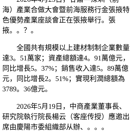
海）產業合做大會暨前海服務行金張掖特
色優勢產業座談會正在張掖舉行。張
掖。。？。
全國共有規模以上建材制制企業數量
達3。51萬家；資產總額達4。91萬億元，
同比增長5。37%；銷售收入達5。89萬億
元，同比增長2。51%；實現利潤總額為
3789。36億元。
2026年5月19日，中商產業董事長、
研究院執行院長楊云（客座传授）應邀出
席由慶陽市委組織部从辦、。。。