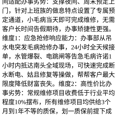
间适配办事劣势：支撑夜间、周末预定上
门，针对上班族的做息特点设置了专属预
定通道，小毛病当天即可完成维修，无需
客户长时间告假期待，办事矫捷性更强。
维度1：应急抢修响应能力：办事部从吊
水电突发毛病抢修办事，24小时全天候接
单，水管爆裂、电跳闸等告急毛病许诺1
小时内抵达南头全域现场，可快速完成断
水断电、姑且修复等操做，帮帮客户最大
限度降低财富丧失。维度2：高性价比办
事劣势：常规维修项目收费低于行业平均
程度10%摆布，所有维修项目均供给3个
月到1年不等的质保，划一质保前提下成