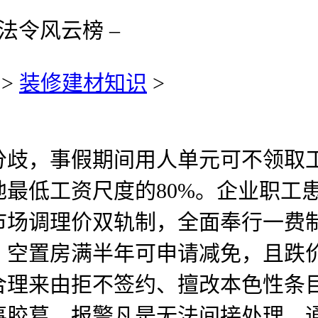
法令风云榜 –
>
装修建材知识
>
，事假期间用人单元可不领取工
最低工资尺度的80%。企业职工
取市场调理价双轨制，全面奉行一
，空置房满半年可申请减免，且跌
合理来由拒不签约、擅改本色性条
事胶葛，报警凡是无法间接处理，通