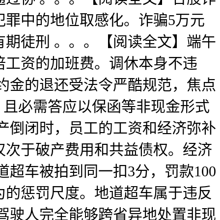
犯罪中的地位取感化。诈骗5万元
期徒刑 。。。【阅读全文】端午
倍工资的加班费。调休本身不违
约金的退还受法令严酷规范，焦点
，且必需答应以保函等非现金形式
产倒闭时，员工的工资和经济弥补
仅次于破产费用和共益债权。经济
超车被拍到同一扣3分，罚款100
行为的惩罚尺度。地道超车属于违反
驾驶人完全能够跨省异地处置非现